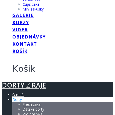
Cups cake
Mini zákusky
GALERIE
KURZY
VIDEA
OBJEDNÁVKY
KONTAKT
KOŠÍK
Košík
DORTY
Z
RÁJE
O mně
Dorty
Fresh cake
Dětské dorty
Pro dospělé