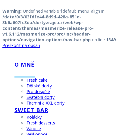
Warning
: Undefined variable $default_menu_align in
/data/0/3/03fdfe44-8d9d-428a-851d-
3b6a607fc3da/dortyzraje.cz/web/wp-
content/themes/mesmerize-release-pro-
v1.6.112/mesmerize-pro/pro/inc/header-
options/navigation-options/nav-bar.php
on line
1349
Přeskočit na obsah
DORTY
Z
RÁJE
O MNĚ
DORTY
Fresh cake
Dětské dorty
Pro dospělé
Svatební dorty
Firemní a XXL dorty
SWEET BAR
Koláčky
Fresh desserts
Vánoce
Velikonoce