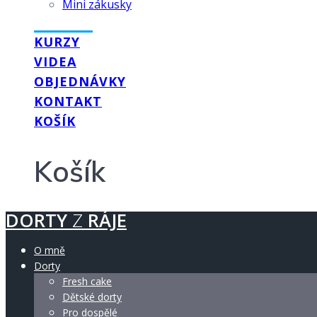
Mini zákusky
GALERIE
KURZY
VIDEA
OBJEDNÁVKY
KONTAKT
KOŠÍK
Košík
DORTY
Z
RÁJE
O mně
Dorty
Fresh cake
Dětské dorty
Pro dospělé