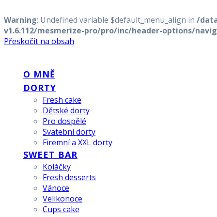
Warning
: Undefined variable $default_menu_align in
/dat
v1.6.112/mesmerize-pro/pro/inc/header-options/navig
Přeskočit na obsah
DORTY
Z
RÁJE
O MNĚ
DORTY
Fresh cake
Dětské dorty
Pro dospělé
Svatební dorty
Firemní a XXL dorty
SWEET BAR
Koláčky
Fresh desserts
Vánoce
Velikonoce
Cups cake