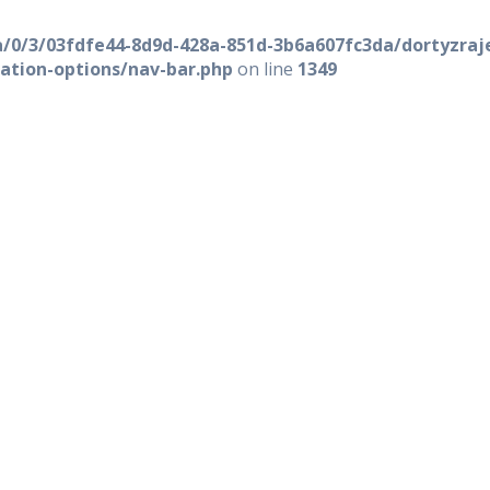
a/0/3/03fdfe44-8d9d-428a-851d-3b6a607fc3da/dortyzra
ation-options/nav-bar.php
on line
1349